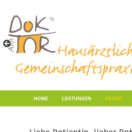
Praxis Dr. med. Habrom und Dr. Barbara Reichmuth
Dok am Tor
HOME
LEISTUNGEN
PRAXIS
ÜBERSICHT LEISTUNGEN
HAUSÄRZTLICHE